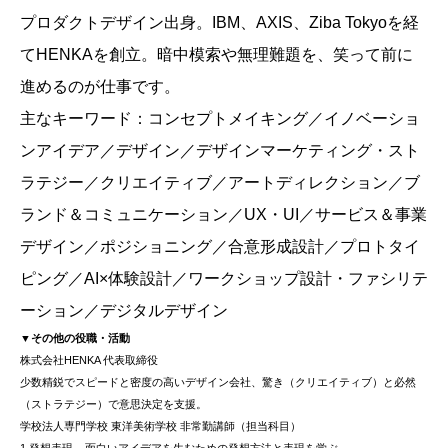
プロダクトデザイン出身。IBM、AXIS、Ziba Tokyoを経
てHENKAを創立。暗中模索や無理難題を、笑って前に
進めるのが仕事です。
主なキーワード：コンセプトメイキング／イノベーショ
ンアイデア／デザイン／デザインマーケティング・スト
ラテジー／クリエイティブ／アートディレクション／ブ
ランド＆コミュニケーション／UX・UI／サービス＆事業
デザイン／ポジショニング／合意形成設計／プロトタイ
ピング／AI×体験設計／ワークショップ設計・ファシリテ
ーション／デジタルデザイン
▼その他の役職・活動
株式会社HENKA 代表取締役
少数精鋭でスピードと密度の高いデザイン会社、驚き（クリエイティブ）と必然
（ストラテジー）で意思決定を支援。
学校法人専門学校 東洋美術学校 非常勤講師（担当科目）