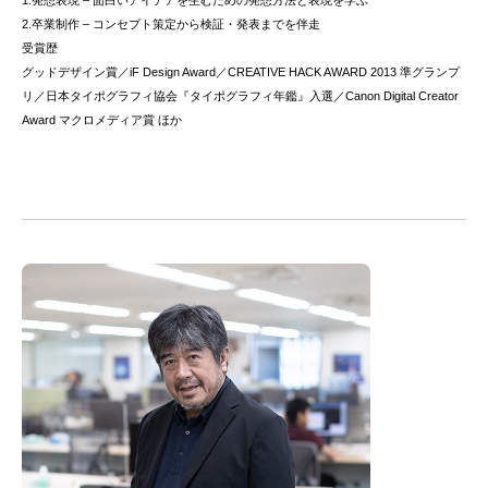
1.発想表現 – 面白いアイデアを生むための発想方法と表現を学ぶ
2.卒業制作 – コンセプト策定から検証・発表までを伴走
受賞歴
グッドデザイン賞／iF Design Award／CREATIVE HACK AWARD 2013 準グランプ
リ／日本タイポグラフィ協会『タイポグラフィ年鑑』入選／Canon Digital Creator
Award マクロメディア賞 ほか