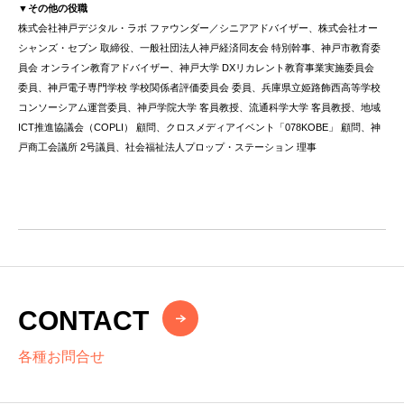
▼その他の役職
株式会社神戸デジタル・ラボ ファウンダー／シニアアドバイザー、株式会社オー
シャンズ・セブン 取締役、一般社団法人神戸経済同友会 特別幹事、神戸市教育委
員会 オンライン教育アドバイザー、神戸大学 DXリカレント教育事業実施委員会
委員、神戸電子専門学校 学校関係者評価委員会 委員、兵庫県立姫路飾西高等学校
コンソーシアム運営委員、神戸学院大学 客員教授、流通科学大学 客員教授、地域
ICT推進協議会（COPLI） 顧問、クロスメディアイベント「078KOBE」 顧問、神
戸商工会議所 2号議員、社会福祉法人プロップ・ステーション 理事
CONTACT
各種お問合せ