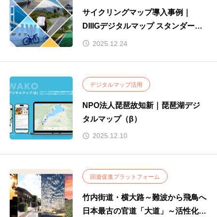
サイクリングマップ導入事例｜
DIIIGデジタルマップ スタンダード
プラン
2025.12.24
デジタルマップ活用
NPO法人琵琶故知新｜琵琶湖デジ
タルマップ（β）
2025.12.10
回遊促進プラットフォーム
竹内街道・横大路～難波から飛鳥へ
日本最古の官道「大道」～活性化実