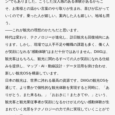
ン”でもありました。こうした没入感のある体験があるからこ
そ、お客様との温かい言葉のやり取りが生まれ、喜びが広がって
いくのです。乗った人が嬉しい。案内した人も嬉しい。地域も潤
う。
——これが観光の理想のかたちだと思います。
時代は変わり、テクノロジーが進化し、訪日観光も回復傾向にあ
ります。しかし、現場では人手不足や離職の課題も多く、働く人
が笑顔になれる“感動体験”はまだ十分ではありません。DIIIGは、
観光客はもちろん、観光に関わるすべての人が笑顔になれる仕組
みを提供し、マップ・AI・動線設計・データ活用を掛け合わせ、
新しい観光OSを構築しています。
日本の観光は、世界に誇れる最高の資源です。DIIIGの観光OSを
通じて、より豊かで個性的な観光体験を実現すると同時に、「あ
りがとう。また来るね。」「おおきに！またきてや。」という、
観光客と観光業従事者が笑顔になるかけがえのない感動体験が生
まれていく光景をテクノロジーの力で共に実現していくことがで