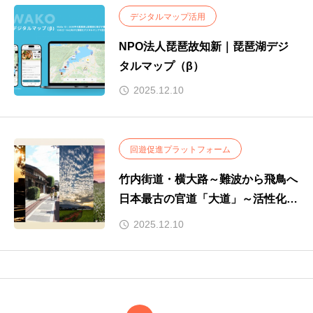
デジタルマップ活用
NPO法人琵琶故知新｜琵琶湖デジ
タルマップ（β）
2025.12.10
回遊促進プラットフォーム
竹内街道・横大路～難波から飛鳥へ
日本最古の官道「大道」～活性化実
行委員会｜日本最古の官道を巡る竹
2025.12.10
内街道サイクリングミッション