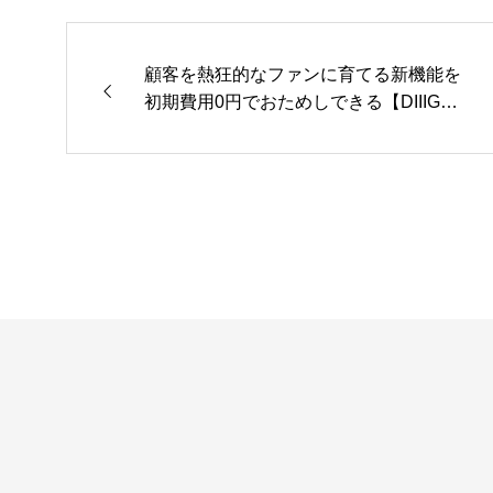
顧客を熱狂的なファンに育てる新機能を
初期費用0円でおためしできる【DIIIG
PROサキドリキャンペーン】※終了しま
した