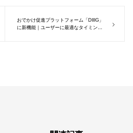
おでかけ促進プラットフォーム「DIIIG」
に新機能｜ユーザーに最適なタイミン
グ、状況、場所に合わせて情報を届ける
「プッシュ通知配信サービス」