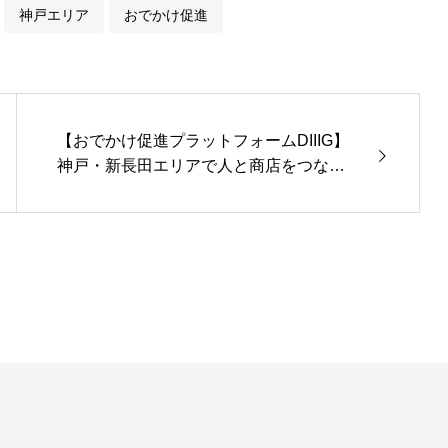
神戸エリア
おでかけ促進
【おでかけ促進プラットフォームDIIIG】
神戸・新長田エリアで人と商店をつなぐ
地域ポイント「新長田TIMESポイント」
を発行